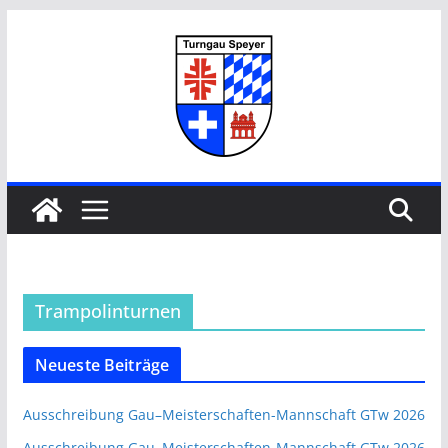
Zum
Inhalt
springen
Trampolinturnen
Neueste Beiträge
Ausschreibung Gau–Meisterschaften-Mannschaft GTw 2026
Ausschreibung Gau–Meisterschaften-Mannschaft GTw 2026