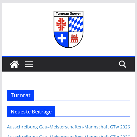
Zum
Inhalt
springen
Turnrat
Neueste Beiträge
Ausschreibung Gau–Meisterschaften-Mannschaft GTw 2026
Ausschreibung Gau–Meisterschaften-Mannschaft GTw 2026