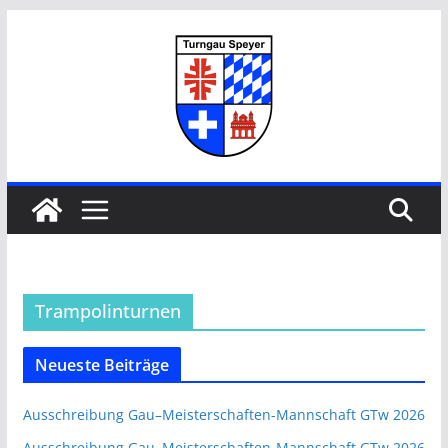
Zum
Inhalt
springen
Trampolinturnen
Neueste Beiträge
Ausschreibung Gau–Meisterschaften-Mannschaft GTw 2026
Ausschreibung Gau–Meisterschaften-Mannschaft GTw 2026