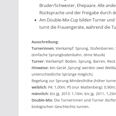
Bruder/Schwester, Ehepaare. Alle and
Rücksprache und der Freigabe durch de
Am Double-Mix-Cup bilden Turner und T
turnt die Frauengeräte, während die Tu
Ausschreibung:
Turnerinnen:
Vierkampf: Sprung, Stufenbarren
(einfache Sprungbodenbahn, ohne Musik)
Turner:
Vierkampf: Boden, Sprung, Barren, Reck
Hinweise:
Am Gerät ‚Sprung’ werden zwei Wettk
unterschiedliche Sprünge möglich).
Regelung zur Sprung-Mindesthöhe (höher turne
weiblich:
P4: 1,00m; P5 (nur Mattenberg): 0,90m;
männlich:
bis Jg. 2013: 1,10m; bis Jg. 2011, 1,25
Double-Mix:
Die Turnerinnen und Turner dürfen
biologischen Geschlechts turnen.