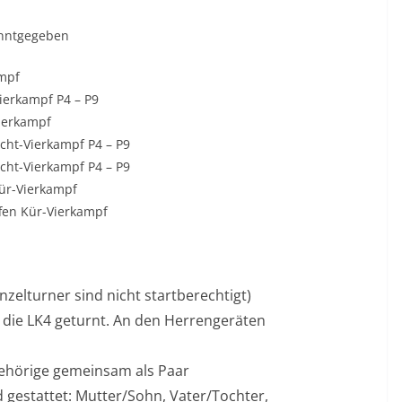
anntgegeben
ampf
Vierkampf P4 – P9
Vierkampf
cht-Vierkampf P4 – P9
cht-Vierkampf P4 – P9
Kür-Vierkampf
fen Kür-Vierkampf
nzelturner sind nicht startberechtigt)
die LK4 geturnt. An den Herrengeräten
ehörige gemeinsam als Paar
 gestattet: Mutter/Sohn, Vater/Tochter,