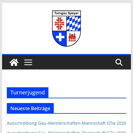
Zum
Inhalt
springen
Turnerjugend
Neueste Beiträge
Ausschreibung Gau–Meisterschaften-Mannschaft GTw 2026
Ausschreibung Gau–Meisterschaften-Mannschaft GTw 2026